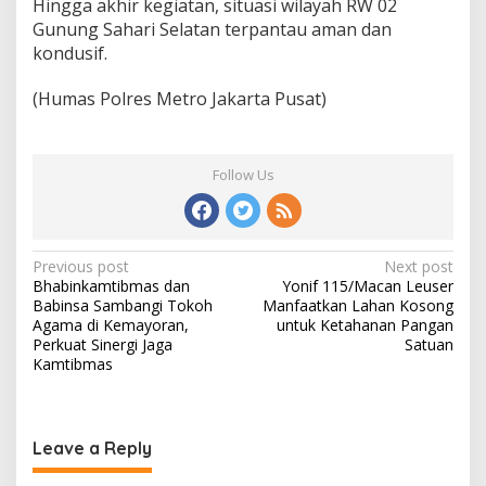
Hingga akhir kegiatan, situasi wilayah RW 02
Gunung Sahari Selatan terpantau aman dan
kondusif.
(Humas Polres Metro Jakarta Pusat)
Follow Us
Post
Previous post
Next post
Bhabinkamtibmas dan
Yonif 115/Macan Leuser
navigation
Babinsa Sambangi Tokoh
Manfaatkan Lahan Kosong
Agama di Kemayoran,
untuk Ketahanan Pangan
Perkuat Sinergi Jaga
Satuan
Kamtibmas
Leave a Reply