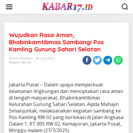
Skip
to
content
Wujudkan Rasa Aman,
Bhabinkamtibmas Sambangi Pos
Kamling Gunung Sahari Selatan
Admin Redaksi
28 July 2025
Ragam Berita
Jakarta Pusat – Dalam upaya memperkuat
keamanan lingkungan dan menciptakan rasa aman
di tengah masyarakat, Bhabinkamtibmas
Kelurahan Gunung Sahari Selatan, Aipda Mahajin
Simanjuntak, melaksanakan kegiatan sambang ke
Pos Kamling RW 02 yang berlokasi di Jalan Angkasa
Dalam 1, RT 005 RW 02, Kemayoran, Jakarta Pusat,
Minggu malam (27/7/2025).