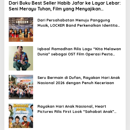
Dari Buku Best Seller Habib Jafar ke Layar Lebar:
Seni Merayu Tuhan, Film yang Menyajikan
Perjalanan Mencari Makna Hidup dan Jati Diri
Dari Persahabatan Menuju Panggung
Musik, LOCKER Band Perkenalkan Identitas
Baru
Iqbaal Ramadhan Rilis Lagu “Kita Melawan
Dunia” sebagai OST Film Operasi Pesta
Copet
Seru Bermain di Dufan, Rayakan Hari Anak
Nasional 2026 dengan Penuh Keceriaan
Rayakan Hari Anak Nasional, Heart
Pictures Rilis First Look “Sahabat Anak”
Drama Musical Persembahan untuk Kak
Seto