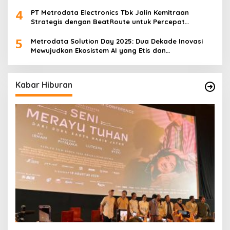
antara 4 Desainer Fashion Terkemuka dan
4
Eksperimen Robotik ‘R.AT.S’ Lab
PT Metrodata Electronics Tbk Jalin Kemitraan
Strategis dengan BeatRoute untuk Percepat
Transformasi Digital
5
Metrodata Solution Day 2025: Dua Dekade Inovasi
Mewujudkan Ekosistem AI yang Etis dan
Berkelanjutan
Kabar Hiburan