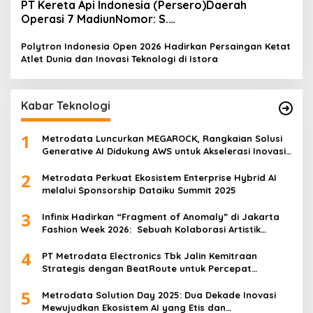
PT Kereta Api Indonesia (Persero)Daerah
Operasi 7 MadiunNomor: S.
Pers/KAI/DO.7/VII/02/2026Kamis, 4 Juli 2026
Polytron Indonesia Open 2026 Hadirkan Persaingan Ketat
Atlet Dunia dan Inovasi Teknologi di Istora
Kabar Teknologi
1
Metrodata Luncurkan MEGAROCK, Rangkaian Solusi
Generative AI Didukung AWS untuk Akselerasi Inovasi
Nasional
2
Metrodata Perkuat Ekosistem Enterprise Hybrid AI
melalui Sponsorship Dataiku Summit 2025
3
Infinix Hadirkan “Fragment of Anomaly” di Jakarta
Fashion Week 2026: Sebuah Kolaborasi Artistik
antara 4 Desainer Fashion Terkemuka dan
4
Eksperimen Robotik ‘R.AT.S’ Lab
PT Metrodata Electronics Tbk Jalin Kemitraan
Strategis dengan BeatRoute untuk Percepat
Transformasi Digital
5
Metrodata Solution Day 2025: Dua Dekade Inovasi
Mewujudkan Ekosistem AI yang Etis dan