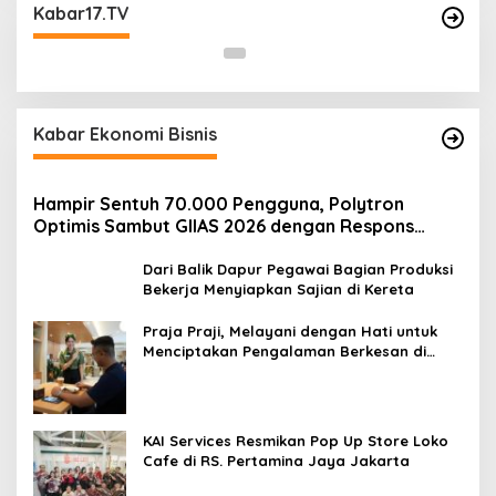
Matraman Guna Mengantisipasi Kerawanan
Kabar17.TV
Malam Libur
Kabar Ekonomi Bisnis
Hampir Sentuh 70.000 Pengguna, Polytron
Optimis Sambut GIIAS 2026 dengan Respons
Positif dan Subsidi Mandiri hingga Rp6,5 Juta
Dari Balik Dapur Pegawai Bagian Produksi
Bekerja Menyiapkan Sajian di Kereta
Praja Praji, Melayani dengan Hati untuk
Menciptakan Pengalaman Berkesan di
Loko Café
KAI Services Resmikan Pop Up Store Loko
Cafe di RS. Pertamina Jaya Jakarta