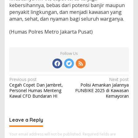
kebersihannya, bebas dari potensi banjir maupun
penyakit lingkungan, dan menjadi kawasan yang
aman, sehat, dan nyaman bagi seluruh warganya.
(Humas Polres Metro Jakarta Pusat)
Follow Us
Post
Previous post
Next post
Cegah Copet Dan Jambret,
Polisi Amankan Jalannya
navigation
Personel Humas Menteng
FUNBIKE 2025 di Kawasan
Kawal CFD Bundaran HI
Kemayoran
Leave a Reply
Your email address will not be published.
Required fields are