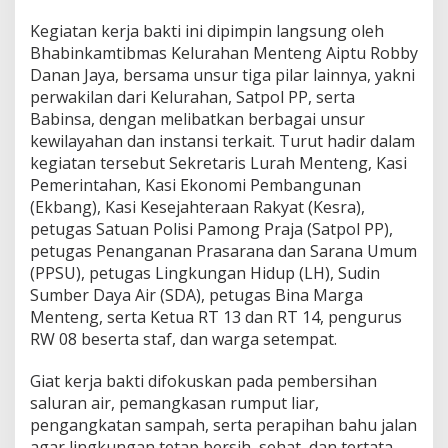
Kegiatan kerja bakti ini dipimpin langsung oleh
Bhabinkamtibmas Kelurahan Menteng Aiptu Robby
Danan Jaya, bersama unsur tiga pilar lainnya, yakni
perwakilan dari Kelurahan, Satpol PP, serta
Babinsa, dengan melibatkan berbagai unsur
kewilayahan dan instansi terkait. Turut hadir dalam
kegiatan tersebut Sekretaris Lurah Menteng, Kasi
Pemerintahan, Kasi Ekonomi Pembangunan
(Ekbang), Kasi Kesejahteraan Rakyat (Kesra),
petugas Satuan Polisi Pamong Praja (Satpol PP),
petugas Penanganan Prasarana dan Sarana Umum
(PPSU), petugas Lingkungan Hidup (LH), Sudin
Sumber Daya Air (SDA), petugas Bina Marga
Menteng, serta Ketua RT 13 dan RT 14, pengurus
RW 08 beserta staf, dan warga setempat.
Giat kerja bakti difokuskan pada pembersihan
saluran air, pemangkasan rumput liar,
pengangkatan sampah, serta perapihan bahu jalan
agar lingkungan tetap bersih, sehat, dan tertata