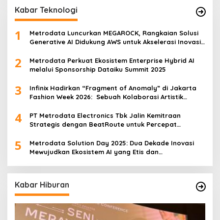
Kabar Teknologi
1
Metrodata Luncurkan MEGAROCK, Rangkaian Solusi
Generative AI Didukung AWS untuk Akselerasi Inovasi
Nasional
2
Metrodata Perkuat Ekosistem Enterprise Hybrid AI
melalui Sponsorship Dataiku Summit 2025
3
Infinix Hadirkan “Fragment of Anomaly” di Jakarta
Fashion Week 2026: Sebuah Kolaborasi Artistik
antara 4 Desainer Fashion Terkemuka dan
4
Eksperimen Robotik ‘R.AT.S’ Lab
PT Metrodata Electronics Tbk Jalin Kemitraan
Strategis dengan BeatRoute untuk Percepat
Transformasi Digital
5
Metrodata Solution Day 2025: Dua Dekade Inovasi
Mewujudkan Ekosistem AI yang Etis dan
Berkelanjutan
Kabar Hiburan