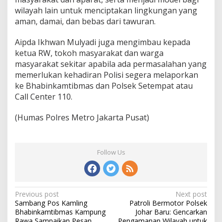
wilayah lain untuk menciptakan lingkungan yang
aman, damai, dan bebas dari tawuran.
Aipda Ikhwan Mulyadi juga mengimbau kepada
ketua RW, tokoh masyarakat dan warga
masyarakat sekitar apabila ada permasalahan yang
memerlukan kehadiran Polisi segera melaporkan
ke Bhabinkamtibmas dan Polsek Setempat atau
Call Center 110.
(Humas Polres Metro Jakarta Pusat)
Follow Us
Post
Previous post
Next post
Sambang Pos Kamling
Patroli Bermotor Polsek
navigation
Bhabinkamtibmas Kampung
Johar Baru: Gencarkan
Rawa Sampaikan Pesan
Pengamanan Wilayah untuk