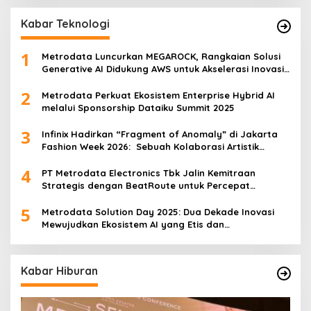
Kabar Teknologi
1
Metrodata Luncurkan MEGAROCK, Rangkaian Solusi
Generative AI Didukung AWS untuk Akselerasi Inovasi
Nasional
2
Metrodata Perkuat Ekosistem Enterprise Hybrid AI
melalui Sponsorship Dataiku Summit 2025
3
Infinix Hadirkan “Fragment of Anomaly” di Jakarta
Fashion Week 2026: Sebuah Kolaborasi Artistik
antara 4 Desainer Fashion Terkemuka dan
4
Eksperimen Robotik ‘R.AT.S’ Lab
PT Metrodata Electronics Tbk Jalin Kemitraan
Strategis dengan BeatRoute untuk Percepat
Transformasi Digital
5
Metrodata Solution Day 2025: Dua Dekade Inovasi
Mewujudkan Ekosistem AI yang Etis dan
Berkelanjutan
Kabar Hiburan