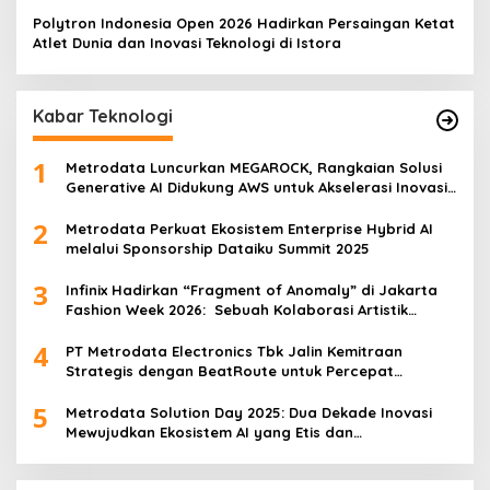
Pers/KAI/DO.7/VII/02/2026Kamis, 4 Juli 2026
Polytron Indonesia Open 2026 Hadirkan Persaingan Ketat
Atlet Dunia dan Inovasi Teknologi di Istora
Kabar Teknologi
1
Metrodata Luncurkan MEGAROCK, Rangkaian Solusi
Generative AI Didukung AWS untuk Akselerasi Inovasi
Nasional
2
Metrodata Perkuat Ekosistem Enterprise Hybrid AI
melalui Sponsorship Dataiku Summit 2025
3
Infinix Hadirkan “Fragment of Anomaly” di Jakarta
Fashion Week 2026: Sebuah Kolaborasi Artistik
antara 4 Desainer Fashion Terkemuka dan
4
Eksperimen Robotik ‘R.AT.S’ Lab
PT Metrodata Electronics Tbk Jalin Kemitraan
Strategis dengan BeatRoute untuk Percepat
Transformasi Digital
5
Metrodata Solution Day 2025: Dua Dekade Inovasi
Mewujudkan Ekosistem AI yang Etis dan
Berkelanjutan