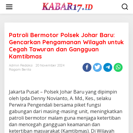
Skip
to
content
Patroli Bermotor Polsek Johar Baru:
Gencarkan Pengamanan Wilayah untuk
Cegah Tawuran dan Gangguan
Kamtibmas
Admin Redaksi
20 November 2024
Ragam Berita
Jakarta Pusat – Polsek Johar Baru yang dipimpin
oleh Ipda Denny Novianto, A. Md., Kes., selaku
Perwira Pengendali bersama piket fungsi
gabungan dari masing-masing unit, meningkatkan
patroli bermotor malam guna menjaga ketertiban
dan mencegah gangguan keamanan dan
ketertiban masyarakat (Kamtibmas). Di Wilayah