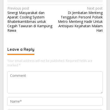
Post
Previous post
Next post
Sinergi Masyarakat dan
Di Jembatan Menteng
navigation
Aparat: Cooling System
Tenggulun Personil Polsek
Bhabinkamtibmas untuk
Metro Menteng Hadir Untuk
Cegah Tawuran di Kampung
Antisipasi Kejahatan Malam
Rawa
Hari
Leave a Reply
Your email address will not be published.
Required fields are
marked
*