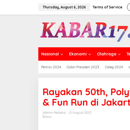
Skip
to
Thursday, August 6, 2026
Terms of Service
content
Nasional
Ekonomi
Olahraga
T
Pemilu 2024
Calon Presiden 2023
Caleg 2024
Rayakan 50th, Polyt
& Fun Run di Jaka
Admin Redaksi
21 August 2025
Bisnis