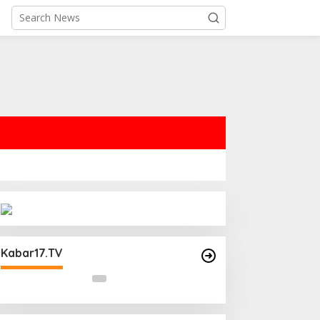
Operasi Cipta Kondisi Digelar
Polsek Matraman Guna
Kabar17.TV
Mengantisipasi Kerawanan Malam
Libur