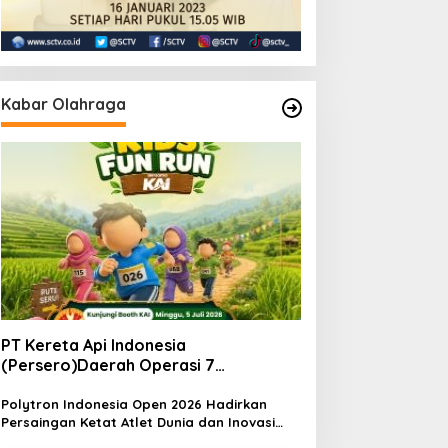
Kabar Olahraga
PT Kereta Api Indonesia
(Persero)Daerah Operasi 7
MadiunNomor: S.
Pers/KAI/DO.7/VII/02/2026Kamis, 4
Polytron Indonesia Open 2026 Hadirkan
Persaingan Ketat Atlet Dunia dan Inovasi
Juli 2026
Teknologi di Istora