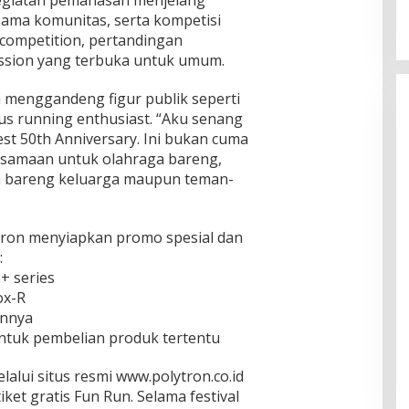
egiatan pemanasan menjelang
ersama komunitas, serta kompetisi
 competition, pertandingan
ession yang terbuka untuk umum.
 menggandeng figur publik seperti
gus running enthusiast. “Aku senang
Fest 50th Anniversary. Ini bukan cuma
rsamaan untuk olahraga bareng,
n bareng keluarga maupun teman-
ytron menyiapkan promo spesial dan
:
3+ series
ox-R
innya
ntuk pembelian produk tertentu
lalui situs resmi www.polytron.co.id
et gratis Fun Run. Selama festival