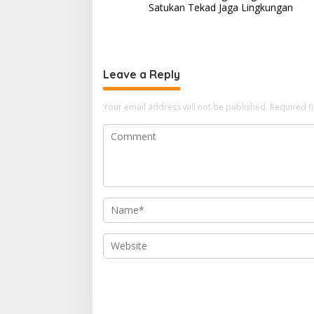
navigation
Satukan Tekad Jaga Lingkungan
Leave a Reply
Your email address will not be published.
Required f