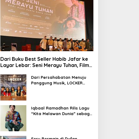
Dari Buku Best Seller Habib Jafar ke
Layar Lebar: Seni Merayu Tuhan, Film
yang Menyajikan Perjalanan Mencari
Makna Hidup dan Jati Diri
Dari Persahabatan Menuju
Panggung Musik, LOCKER
Band Perkenalkan Identitas
Baru
Iqbaal Ramadhan Rilis Lagu
“Kita Melawan Dunia” sebagai
OST Film Operasi Pesta Copet
Seru Bermain di Dufan,