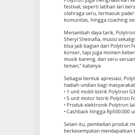
Polytron juga menghadirkan k
festival, seperti latihan lari b
olahraga seru, termasuk padel
komunitas, hingga coaching s
Menambah daya tarik, Polytron
Sheryl Sheinafia, musisi sekali
bisa jadi bagian dari Polytron 
konser, tapi juga momen kebe
musik bareng, dan seru-serua
teman,” katanya.
Sebagai bentuk apresiasi, Pol
hadiah undian bagi masyarakat
• 1 unit mobil listrik Polytron G
• 5 unit motor listrik Polytron F
• Produk elektronik Polytron la
• Cashback hingga Rp500.000 u
Selain itu, pembelian produk me
berkesempatan mendapatkan tik