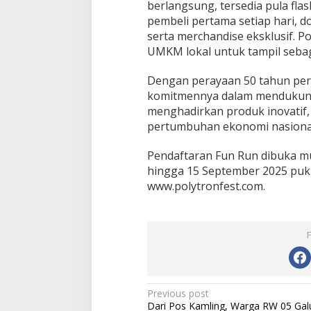
berlangsung, tersedia pula fla
pembeli pertama setiap hari, do
serta merchandise eksklusif. 
UMKM lokal untuk tampil sebaga
Dengan perayaan 50 tahun per
komitmennya dalam mendukung
menghadirkan produk inovatif,
pertumbuhan ekonomi nasiona
Pendaftaran Fun Run dibuka mu
hingga 15 September 2025 pukul
www.polytronfest.com.
Post
Previous post
Dari Pos Kamling, Warga RW 05 Gal