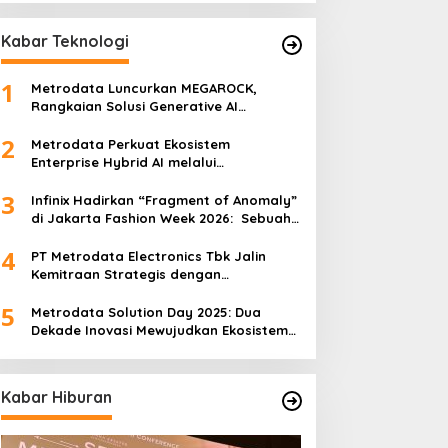
Kabar Teknologi
1
Metrodata Luncurkan MEGAROCK,
Rangkaian Solusi Generative AI
Didukung AWS untuk Akselerasi Inovasi
2
Nasional
Metrodata Perkuat Ekosistem
Enterprise Hybrid AI melalui
Sponsorship Dataiku Summit 2025
3
Infinix Hadirkan “Fragment of Anomaly”
di Jakarta Fashion Week 2026: Sebuah
Kolaborasi Artistik antara 4 Desainer
4
Fashion Terkemuka dan Eksperimen
PT Metrodata Electronics Tbk Jalin
Robotik ‘R.AT.S’ Lab
Kemitraan Strategis dengan
BeatRoute untuk Percepat
5
Transformasi Digital
Metrodata Solution Day 2025: Dua
Dekade Inovasi Mewujudkan Ekosistem
AI yang Etis dan Berkelanjutan
Kabar Hiburan