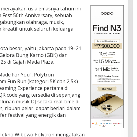
 merayakan usia emasnya tahun ini
Fest 50th Anniversary, sebuah
ggabungkan olahraga, musik,
 kreatif untuk seluruh keluarga
 kota besar, yaitu Jakarta pada 19–21
 Gelora Bung Karno (GBK) dan
5 di Gajah Mada Plaza.
ade For You”, Polytron
am Fun Run (kategori 5K dan 2,5K)
reaming Experience pertama di
QR code yang tersedia di sepanjang
alunan musik DJ secara real-time di
 ribuan pelari dapat berlari dalam
er festival yang energik dan
, Tekno Wibowo Polytron mengatakan