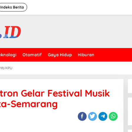
Indeks Berita
eknologi
Otomatif
Gaya Hidup
Hiburan
Info KPU
ron Gelar Festival Musik
Puncak HUT Ke-44 Satpam,
rta-Semarang
Kakorbinmas Baharkam Polri:
Satpam Kini Profesi
Berkompetensi