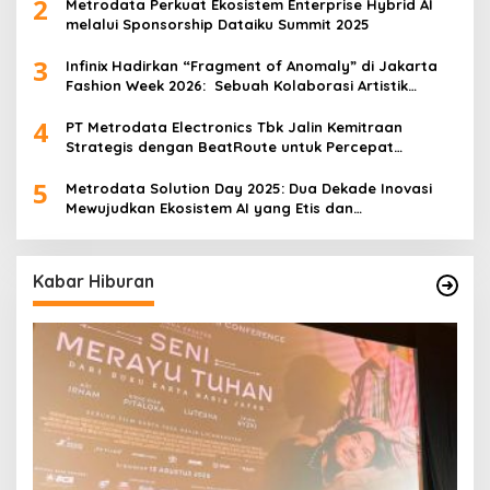
2
Metrodata Perkuat Ekosistem Enterprise Hybrid AI
melalui Sponsorship Dataiku Summit 2025
3
Infinix Hadirkan “Fragment of Anomaly” di Jakarta
Fashion Week 2026: Sebuah Kolaborasi Artistik
antara 4 Desainer Fashion Terkemuka dan
4
Eksperimen Robotik ‘R.AT.S’ Lab
PT Metrodata Electronics Tbk Jalin Kemitraan
Strategis dengan BeatRoute untuk Percepat
Transformasi Digital
5
Metrodata Solution Day 2025: Dua Dekade Inovasi
Mewujudkan Ekosistem AI yang Etis dan
Berkelanjutan
Kabar Hiburan