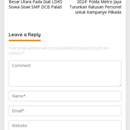
navigation
Besar Utara Pada Giat LDKS
2024’: Polda Metro Jaya
Siswa-Siswi SMP DCB Palad
Turunkan Ratusan Personel
untuk Kampanye Pilkada
Leave a Reply
Your email address will not be published.
Required fields are
marked
*