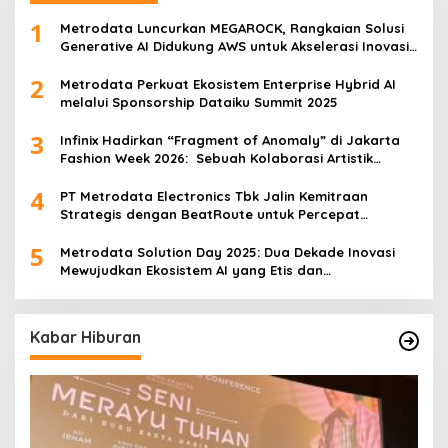
1
Metrodata Luncurkan MEGAROCK, Rangkaian Solusi
Generative AI Didukung AWS untuk Akselerasi Inovasi
Nasional
2
Metrodata Perkuat Ekosistem Enterprise Hybrid AI
melalui Sponsorship Dataiku Summit 2025
3
Infinix Hadirkan “Fragment of Anomaly” di Jakarta
Fashion Week 2026: Sebuah Kolaborasi Artistik
antara 4 Desainer Fashion Terkemuka dan
4
Eksperimen Robotik ‘R.AT.S’ Lab
PT Metrodata Electronics Tbk Jalin Kemitraan
Strategis dengan BeatRoute untuk Percepat
Transformasi Digital
5
Metrodata Solution Day 2025: Dua Dekade Inovasi
Mewujudkan Ekosistem AI yang Etis dan
Berkelanjutan
Kabar Hiburan