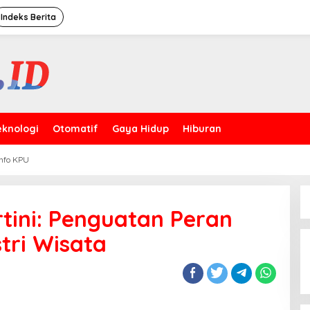
Indeks Berita
eknologi
Otomatif
Gaya Hidup
Hiburan
Info KPU
rtini: Penguatan Peran
Puncak HUT Ke-
tri Wisata
Kakorbinmas Ba
Satpam Kini Pro
Berkompetensi