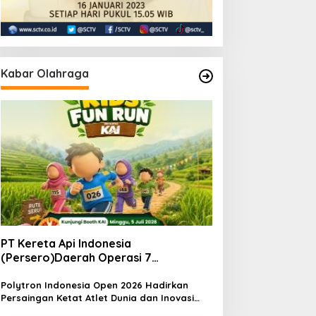
Kabar Olahraga
PT Kereta Api Indonesia
(Persero)Daerah Operasi 7
MadiunNomor: S.
Pers/KAI/DO.7/VII/02/2026Kamis, 4
Polytron Indonesia Open 2026 Hadirkan
Persaingan Ketat Atlet Dunia dan Inovasi
Juli 2026
Teknologi di Istora