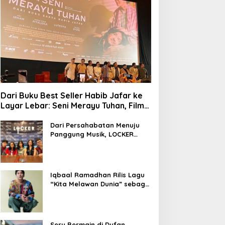
Dari Buku Best Seller Habib Jafar ke
Layar Lebar: Seni Merayu Tuhan, Film
yang Menyajikan Perjalanan Mencari
Makna Hidup dan Jati Diri
Dari Persahabatan Menuju
Panggung Musik, LOCKER
Band Perkenalkan Identitas
Baru
Iqbaal Ramadhan Rilis Lagu
“Kita Melawan Dunia” sebagai
OST Film Operasi Pesta Copet
Seru Bermain di Dufan,