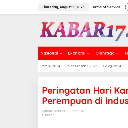
Skip
to
Thursday, August 6, 2026
Terms of Service
content
Nasional
Ekonomi
Olahraga
T
Pemilu 2024
Calon Presiden 2023
Caleg 2024
Peringatan Hari Ka
Perempuan di Indus
Admin Redaksi
21 April 2026
Hiburan