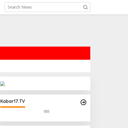
44 Satpam,
Operasi Cipta Kondisi Digelar
harkam Polri:
Polsek Matraman Guna
Kabar17.TV
fesi
Mengantisipasi Kerawanan Malam
Libur