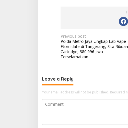
Post
Previous post
Polda Metro Jaya Ungkap Lab Vape
navigation
Etomidate di Tangerang, Sita Ribuan
Cartridge, 380.996 Jiwa
Terselamatkan
Leave a Reply
Your email address will not be published.
Required f