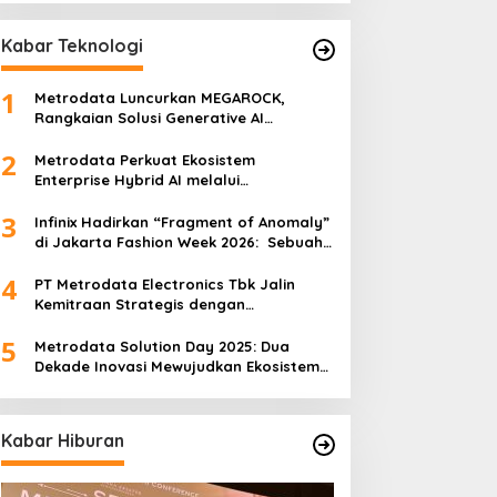
Kabar Teknologi
1
Metrodata Luncurkan MEGAROCK,
Rangkaian Solusi Generative AI
Didukung AWS untuk Akselerasi Inovasi
2
Nasional
Metrodata Perkuat Ekosistem
Enterprise Hybrid AI melalui
Sponsorship Dataiku Summit 2025
3
Infinix Hadirkan “Fragment of Anomaly”
di Jakarta Fashion Week 2026: Sebuah
Kolaborasi Artistik antara 4 Desainer
4
Fashion Terkemuka dan Eksperimen
PT Metrodata Electronics Tbk Jalin
Robotik ‘R.AT.S’ Lab
Kemitraan Strategis dengan
BeatRoute untuk Percepat
5
Transformasi Digital
Metrodata Solution Day 2025: Dua
Dekade Inovasi Mewujudkan Ekosistem
AI yang Etis dan Berkelanjutan
Kabar Hiburan