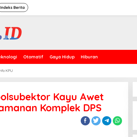
Indeks Berita
eknologi
Otomatif
Gaya Hidup
Hiburan
Info KPU
polsubektor Kayu Awet
Puncak HUT Ke-
eamanan Komplek DPS
Kakorbinmas Ba
Satpam Kini Pro
Berkompetensi