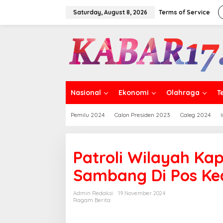
Skip
to
Saturday, August 8, 2026
Terms of Service
content
Nasional
Ekonomi
Olahraga
T
Pemilu 2024
Calon Presiden 2023
Caleg 2024
Patroli Wilayah Ka
Sambang Di Pos K
Admin Redaksi
19 November 2024
Ragam Berita