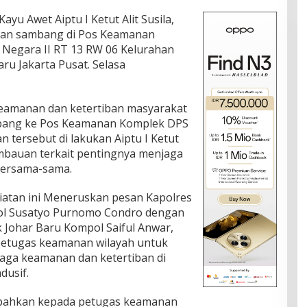
ayu Awet Aiptu I Ketut Alit Susila,
 dan sambang di Pos Keamanan
 Negara II RT 13 RW 06 Kelurahan
ru Jakarta Pusat. Selasa
eamanan dan ketertiban masyarakat
bang ke Pos Keamanan Komplek DPS
 tersebut di lakukan Aiptu I Ketut
imbauan terkait pentingnya menjaga
bersama-sama.
atan ini Meneruskan pesan Kapolres
ol Susatyo Purnomo Condro dengan
 Johar Baru Kompol Saiful Anwar,
 petugas keamanan wilayah untuk
aga keamanan dan ketertiban di
dusif.
ambahkan kepada petugas keamanan