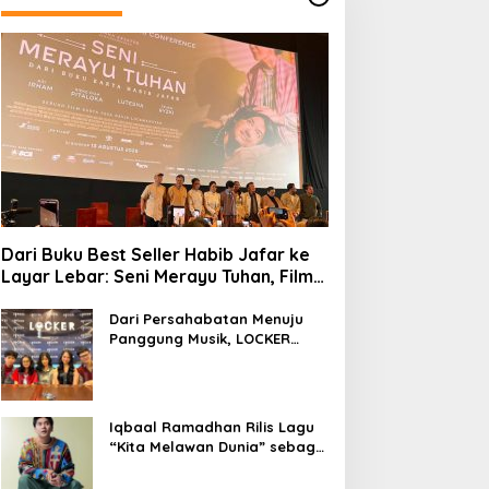
Dari Buku Best Seller Habib Jafar ke
Layar Lebar: Seni Merayu Tuhan, Film
yang Menyajikan Perjalanan Mencari
Makna Hidup dan Jati Diri
Dari Persahabatan Menuju
Panggung Musik, LOCKER
Band Perkenalkan Identitas
Baru
Iqbaal Ramadhan Rilis Lagu
“Kita Melawan Dunia” sebagai
OST Film Operasi Pesta Copet