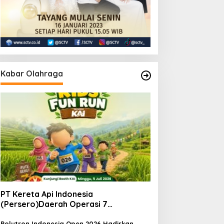
Kabar Olahraga
PT Kereta Api Indonesia
(Persero)Daerah Operasi 7
MadiunNomor: S.
Pers/KAI/DO.7/VII/02/2026Kamis, 4
Polytron Indonesia Open 2026 Hadirkan