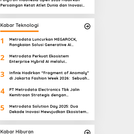
Persaingan Ketat Atlet Dunia dan Inovasi
Juli 2026
Teknologi di Istora
Kabar Teknologi
1
Metrodata Luncurkan MEGAROCK,
Rangkaian Solusi Generative AI
Didukung AWS untuk Akselerasi Inovasi
2
Nasional
Metrodata Perkuat Ekosistem
Enterprise Hybrid AI melalui
Sponsorship Dataiku Summit 2025
3
Infinix Hadirkan “Fragment of Anomaly”
di Jakarta Fashion Week 2026: Sebuah
Kolaborasi Artistik antara 4 Desainer
4
Fashion Terkemuka dan Eksperimen
PT Metrodata Electronics Tbk Jalin
Robotik ‘R.AT.S’ Lab
Kemitraan Strategis dengan
BeatRoute untuk Percepat
5
Transformasi Digital
Metrodata Solution Day 2025: Dua
Dekade Inovasi Mewujudkan Ekosistem
AI yang Etis dan Berkelanjutan
Kabar Hiburan