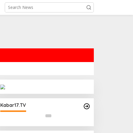
44 Satpam,
Operasi Cipta Kondisi Digelar
harkam Polri:
Polsek Matraman Guna
Kabar17.TV
fesi
Mengantisipasi Kerawanan Malam
Libur