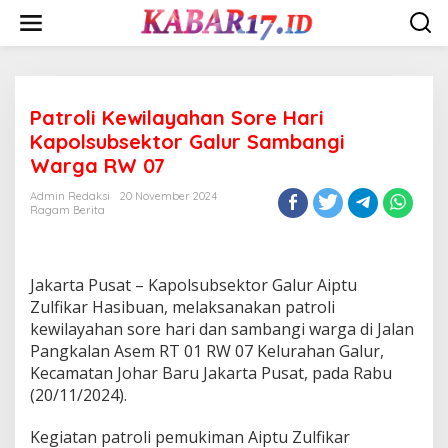
Skip
to
content
Patroli Kewilayahan Sore Hari
Kapolsubsektor Galur Sambangi
Warga RW 07
Admin Redaksi
20 November 2024
Ragam Berita
Jakarta Pusat – Kapolsubsektor Galur Aiptu
Zulfikar Hasibuan, melaksanakan patroli
kewilayahan sore hari dan sambangi warga di Jalan
Pangkalan Asem RT 01 RW 07 Kelurahan Galur,
Kecamatan Johar Baru Jakarta Pusat, pada Rabu
(20/11/2024).
Kegiatan patroli pemukiman Aiptu Zulfikar