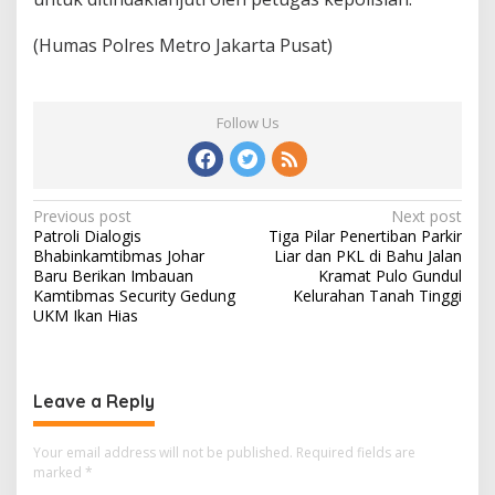
(Humas Polres Metro Jakarta Pusat)
Follow Us
Post
Previous post
Next post
Patroli Dialogis
Tiga Pilar Penertiban Parkir
navigation
Bhabinkamtibmas Johar
Liar dan PKL di Bahu Jalan
Baru Berikan Imbauan
Kramat Pulo Gundul
Kamtibmas Security Gedung
Kelurahan Tanah Tinggi
UKM Ikan Hias
Leave a Reply
Your email address will not be published.
Required fields are
marked
*