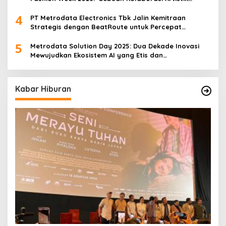
antara 4 Desainer Fashion Terkemuka dan
4
Eksperimen Robotik ‘R.AT.S’ Lab
PT Metrodata Electronics Tbk Jalin Kemitraan
Strategis dengan BeatRoute untuk Percepat
Transformasi Digital
5
Metrodata Solution Day 2025: Dua Dekade Inovasi
Mewujudkan Ekosistem AI yang Etis dan
Berkelanjutan
Kabar Hiburan