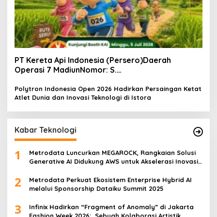
PT Kereta Api Indonesia (Persero)Daerah
Operasi 7 MadiunNomor: S.
Pers/KAI/DO.7/VII/02/2026Kamis, 4 Juli 2026
Polytron Indonesia Open 2026 Hadirkan Persaingan Ketat
Atlet Dunia dan Inovasi Teknologi di Istora
Kabar Teknologi
1
Metrodata Luncurkan MEGAROCK, Rangkaian Solusi
Generative AI Didukung AWS untuk Akselerasi Inovasi
Nasional
2
Metrodata Perkuat Ekosistem Enterprise Hybrid AI
melalui Sponsorship Dataiku Summit 2025
3
Infinix Hadirkan “Fragment of Anomaly” di Jakarta
Fashion Week 2026: Sebuah Kolaborasi Artistik