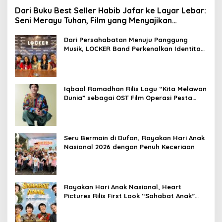
Dari Buku Best Seller Habib Jafar ke Layar Lebar:
Seni Merayu Tuhan, Film yang Menyajikan
Perjalanan Mencari Makna Hidup dan Jati Diri
Dari Persahabatan Menuju Panggung
Musik, LOCKER Band Perkenalkan Identitas
Baru
Iqbaal Ramadhan Rilis Lagu “Kita Melawan
Dunia” sebagai OST Film Operasi Pesta
Copet
Seru Bermain di Dufan, Rayakan Hari Anak
Nasional 2026 dengan Penuh Keceriaan
Rayakan Hari Anak Nasional, Heart
Pictures Rilis First Look “Sahabat Anak”
Drama Musical Persembahan untuk Kak
Seto