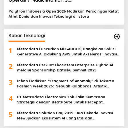
Pers/KAI/DO.7/VII/02/2026Kamis, 4 Juli 2026
Polytron Indonesia Open 2026 Hadirkan Persaingan Ketat
Atlet Dunia dan Inovasi Teknologi di Istora
Kabar Teknologi
1
Metrodata Luncurkan MEGAROCK, Rangkaian Solusi
Generative AI Didukung AWS untuk Akselerasi Inovasi
Nasional
2
Metrodata Perkuat Ekosistem Enterprise Hybrid AI
melalui Sponsorship Dataiku Summit 2025
3
Infinix Hadirkan “Fragment of Anomaly” di Jakarta
Fashion Week 2026: Sebuah Kolaborasi Artistik
antara 4 Desainer Fashion Terkemuka dan
4
Eksperimen Robotik ‘R.AT.S’ Lab
PT Metrodata Electronics Tbk Jalin Kemitraan
Strategis dengan BeatRoute untuk Percepat
Transformasi Digital
5
Metrodata Solution Day 2025: Dua Dekade Inovasi
Mewujudkan Ekosistem AI yang Etis dan
Berkelanjutan