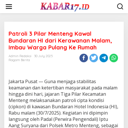
Skip
to
content
Patroli 3 Pilar Menteng Kawal
Bundaran HI dari Kerawanan Malam,
Imbau Warga Pulang Ke Rumah
Admin Redaksi
30 July 2025
Ragam Berita
Jakarta Pusat — Guna menjaga stabilitas
keamanan dan ketertiban masyarakat pada malam
hingga dini hari, jajaran Tiga Pilar Kecamatan
Menteng melaksanakan patroli cipta kondisi
(cipkon) di kawasan Bundaran Hotel Indonesia (HI),
Rabu malam (30/7/2025). Kegiatan ini dipimpin
langsung oleh Padal (Perwira Pengendali) Iptu
Aang Suryana dari Polsek Metro Menteng, sebagai