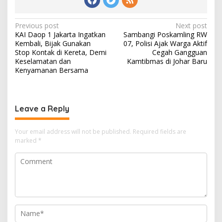
Post
Previous post
Next post
KAI Daop 1 Jakarta Ingatkan
Sambangi Poskamling RW
navigation
Kembali, Bijak Gunakan
07, Polisi Ajak Warga Aktif
Stop Kontak di Kereta, Demi
Cegah Gangguan
Keselamatan dan
Kamtibmas di Johar Baru
Kenyamanan Bersama
Leave a Reply
Your email address will not be published.
Required fields are
marked
*