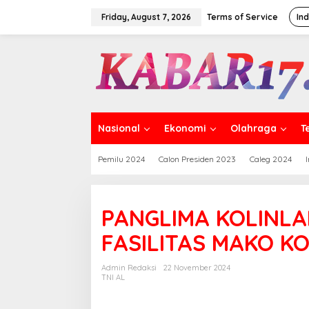
Skip
to
Friday, August 7, 2026
Terms of Service
In
content
Nasional
Ekonomi
Olahraga
T
Pemilu 2024
Calon Presiden 2023
Caleg 2024
PANGLIMA KOLINLA
FASILITAS MAKO KO
Admin Redaksi
22 November 2024
TNI AL