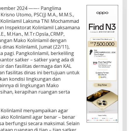
November 2024 ——- Panglima
Krisno Utomo, PSC(j) M.A., M.M.S.,
 Kolinlamil Laksma TNI Mochammad
 dan Inspektorat Kolinlamil Laksamana
E., M.Han., M.Tr.Opsla.,CRMP,
ungan Mako Kolinlamil dengan
dinas Kolinlamil, Jumat (22/11),
 pagi. Pangkolinlamil, berkeliling
ntor satker – satker yang ada di
kir dan fasilitas dermaga dan KAL
n fasilitas dinas ini bertujuan untuk
ikan kondisi lingkungan dan
 lainnya di lingkungan Mako
ersihan, kerapihan ruangan serta
 Kolinlamil menyampaikan agar
i Mako Kolinlamil agar benar – benar
sa berfungsi secara maksimal. Selain
ataan ruangan di tiap – tiap satker