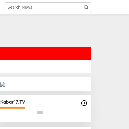
Operasi Cipta Kondisi Digelar
Polsek Matraman Guna
Kabar17.TV
Mengantisipasi Kerawanan Malam
Libur