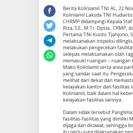
Berita Kolinlamil TNI AL, 22 
Kolinlamil Laksda TNI Hudiarto 
CHRMP didampingi Kepala Staf
Riza, S.E., M.Tr. Opsla., CRMP,
Pertama TNI Kunto Tjahjono, S.
melaksanakan inspeksi dilingk
melakukan pengecekan fasilitas 
selepas melaksanakan olah raga
memasuki ruangan – ruangan ka
Mako Kolinlamil serta area par
yang sandar saat itu. Pengeceka
melihat dari dekat dan memast
kelayakan kantor dan fasilitas
Kolinlamil, baik dalam hal keb
kelayakan fasilitas lainnya.
Dalam sidak tersebut Panglima
fasilitas-fasilitas yang dimilik
dijaga dan dirawat, sehingga bi
itu perlu juga dilaksanakan pen