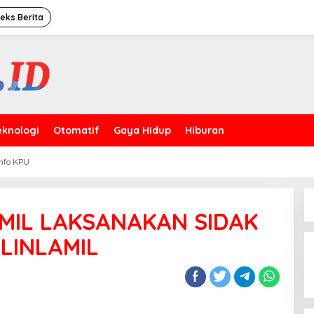
deks Berita
eknologi
Otomatif
Gaya Hidup
Hiburan
Info KPU
MIL LAKSANAKAN SIDAK
Puncak HUT Ke-44 Satpam,
LINLAMIL
Kakorbinmas Baharkam Polri:
Satpam Kini Profesi
Berkompetensi