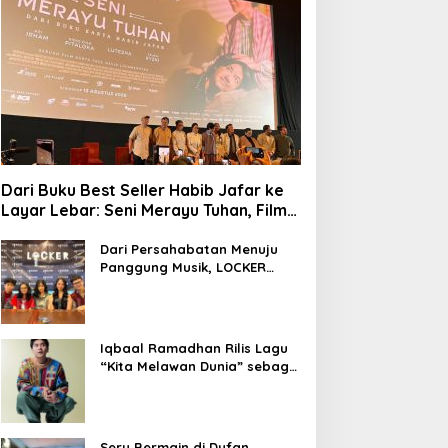
Dari Buku Best Seller Habib Jafar ke
Layar Lebar: Seni Merayu Tuhan, Film
yang Menyajikan Perjalanan Mencari
Makna Hidup dan Jati Diri
Dari Persahabatan Menuju
Panggung Musik, LOCKER
Band Perkenalkan Identitas
Baru
Iqbaal Ramadhan Rilis Lagu
“Kita Melawan Dunia” sebagai
OST Film Operasi Pesta Copet
Seru Bermain di Dufan,