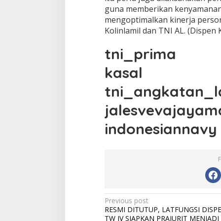
guna memberikan kenyamanan 
mengoptimalkan kinerja person
Kolinlamil dan TNI AL. (Dispen K
tni_prima
kasal
tni_angkatan_l
jalesvevajayam
indonesiannavy
Post
Previous post
RESMI DITUTUP, LATFUNGSI DISP
navigation
TW IV SIAPKAN PRAJURIT MENJADI