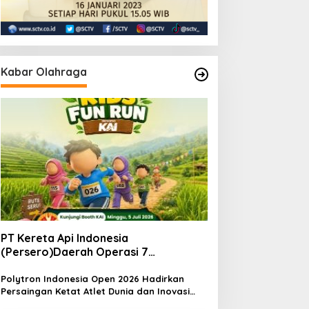
Kabar Olahraga
PT Kereta Api Indonesia
(Persero)Daerah Operasi 7
MadiunNomor: S.
Pers/KAI/DO.7/VII/02/2026Kamis, 4
Polytron Indonesia Open 2026 Hadirkan
Persaingan Ketat Atlet Dunia dan Inovasi
Juli 2026
Teknologi di Istora