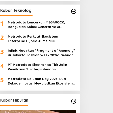
Kabar Teknologi
1
Metrodata Luncurkan MEGAROCK,
Rangkaian Solusi Generative AI
Didukung AWS untuk Akselerasi Inovasi
2
Nasional
Metrodata Perkuat Ekosistem
Enterprise Hybrid AI melalui
Sponsorship Dataiku Summit 2025
3
Infinix Hadirkan “Fragment of Anomaly”
di Jakarta Fashion Week 2026: Sebuah
Kolaborasi Artistik antara 4 Desainer
4
Fashion Terkemuka dan Eksperimen
PT Metrodata Electronics Tbk Jalin
Robotik ‘R.AT.S’ Lab
Kemitraan Strategis dengan
BeatRoute untuk Percepat
5
Transformasi Digital
Metrodata Solution Day 2025: Dua
Dekade Inovasi Mewujudkan Ekosistem
AI yang Etis dan Berkelanjutan
Kabar Hiburan