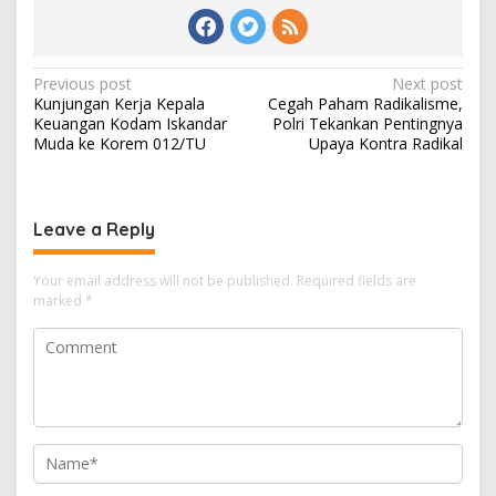
Post
Previous post
Next post
Kunjungan Kerja Kepala
Cegah Paham Radikalisme,
navigation
Keuangan Kodam Iskandar
Polri Tekankan Pentingnya
Muda ke Korem 012/TU
Upaya Kontra Radikal
Leave a Reply
Your email address will not be published.
Required fields are
marked
*