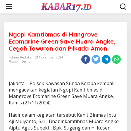
Skip
to
content
Ngopi Kamtibmas di Mangrove
Ecomarine Green Save Muara Angke,
Cegah Tawuran dan Pilkada Aman.
Admin Redaksi
21 November 2024
Ragam Berita
Jakarta – Polsek Kawasan Sunda Kelapa kembali
mengadakan kegiatan Ngopi Kamtibmas di
Mangrove Ecomarine Green Save Muara Angke.
Kamis (21/11/2024)
Hadir dalam kegiatan tersebut Kanit Binmas Iptu
Aji Mulyanto, S.H., Bhabinkamtibnas Muara Angke
Aiptu Agus Subekti, Bpk. Sugeng dan H. Kusen