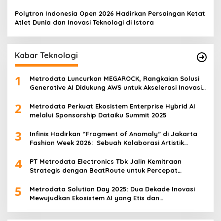
Pers/KAI/DO.7/VII/02/2026Kamis, 4 Juli 2026
Polytron Indonesia Open 2026 Hadirkan Persaingan Ketat
Atlet Dunia dan Inovasi Teknologi di Istora
Kabar Teknologi
1
Metrodata Luncurkan MEGAROCK, Rangkaian Solusi
Generative AI Didukung AWS untuk Akselerasi Inovasi
Nasional
2
Metrodata Perkuat Ekosistem Enterprise Hybrid AI
melalui Sponsorship Dataiku Summit 2025
3
Infinix Hadirkan “Fragment of Anomaly” di Jakarta
Fashion Week 2026: Sebuah Kolaborasi Artistik
antara 4 Desainer Fashion Terkemuka dan
4
Eksperimen Robotik ‘R.AT.S’ Lab
PT Metrodata Electronics Tbk Jalin Kemitraan
Strategis dengan BeatRoute untuk Percepat
Transformasi Digital
5
Metrodata Solution Day 2025: Dua Dekade Inovasi
Mewujudkan Ekosistem AI yang Etis dan
Berkelanjutan