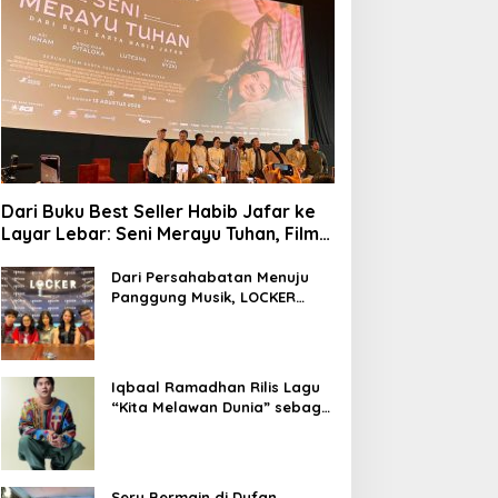
Dari Buku Best Seller Habib Jafar ke
Layar Lebar: Seni Merayu Tuhan, Film
yang Menyajikan Perjalanan Mencari
Makna Hidup dan Jati Diri
Dari Persahabatan Menuju
Panggung Musik, LOCKER
Band Perkenalkan Identitas
Baru
Iqbaal Ramadhan Rilis Lagu
“Kita Melawan Dunia” sebagai
OST Film Operasi Pesta Copet
Seru Bermain di Dufan,