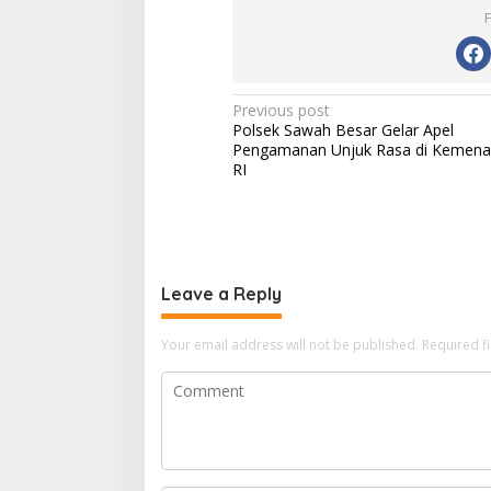
Post
Previous post
Polsek Sawah Besar Gelar Apel
navigation
Pengamanan Unjuk Rasa di Kemen
RI
Leave a Reply
Your email address will not be published.
Required f