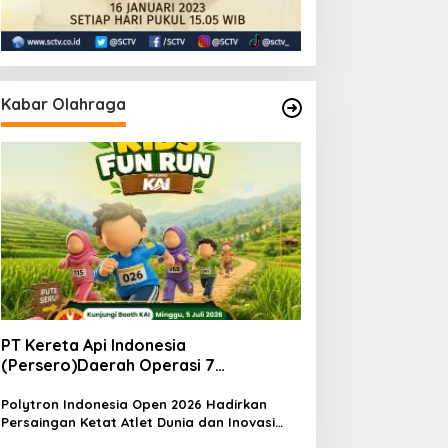
Kabar Olahraga
PT Kereta Api Indonesia
(Persero)Daerah Operasi 7
MadiunNomor: S.
Pers/KAI/DO.7/VII/02/2026Kamis, 4
Polytron Indonesia Open 2026 Hadirkan
Persaingan Ketat Atlet Dunia dan Inovasi
Juli 2026
Teknologi di Istora