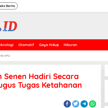
deks Berita
eknologi
Otomatif
Gaya Hidup
Hiburan
Info KPU
 Senen Hadiri Secara
Puncak HUT Ke-44 Satpam,
Gugus Tugas Ketahanan
Kakorbinmas Baharkam Polri:
Satpam Kini Profesi
Berkompetensi