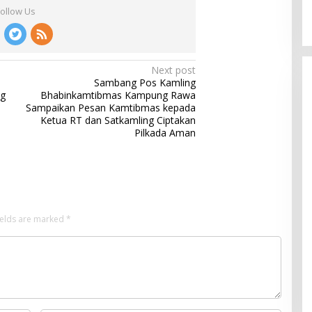
Follow Us
Next post
Sambang Pos Kamling
ag
Bhabinkamtibmas Kampung Rawa
Sampaikan Pesan Kamtibmas kepada
Ketua RT dan Satkamling Ciptakan
Pilkada Aman
ields are marked
*