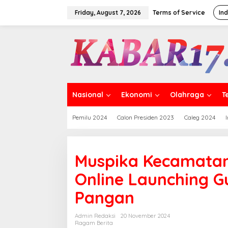
Skip
to
Friday, August 7, 2026
Terms of Service
In
content
Nasional
Ekonomi
Olahraga
T
Pemilu 2024
Calon Presiden 2023
Caleg 2024
Muspika Kecamatan
Online Launching 
Pangan
Admin Redaksi
20 November 2024
Ragam Berita