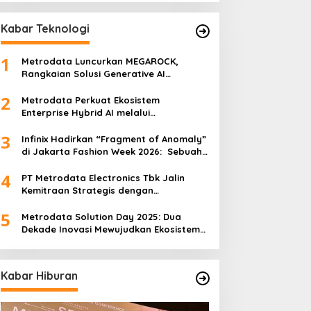
Kabar Teknologi
1
Metrodata Luncurkan MEGAROCK,
Rangkaian Solusi Generative AI
Didukung AWS untuk Akselerasi Inovasi
2
Nasional
Metrodata Perkuat Ekosistem
Enterprise Hybrid AI melalui
Sponsorship Dataiku Summit 2025
3
Infinix Hadirkan “Fragment of Anomaly”
di Jakarta Fashion Week 2026: Sebuah
Kolaborasi Artistik antara 4 Desainer
4
Fashion Terkemuka dan Eksperimen
PT Metrodata Electronics Tbk Jalin
Robotik ‘R.AT.S’ Lab
Kemitraan Strategis dengan
BeatRoute untuk Percepat
5
Transformasi Digital
Metrodata Solution Day 2025: Dua
Dekade Inovasi Mewujudkan Ekosistem
AI yang Etis dan Berkelanjutan
Kabar Hiburan