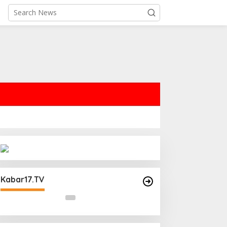
Operasi Cipta Kondisi Digelar
Polsek Matraman Guna
Kabar17.TV
Mengantisipasi Kerawanan Malam
Libur