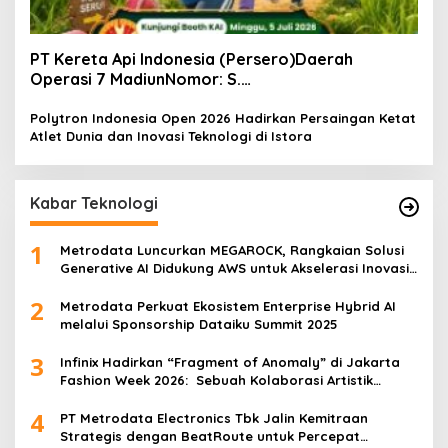
PT Kereta Api Indonesia (Persero)Daerah
Operasi 7 MadiunNomor: S.
Pers/KAI/DO.7/VII/02/2026Kamis, 4 Juli 2026
Polytron Indonesia Open 2026 Hadirkan Persaingan Ketat
Atlet Dunia dan Inovasi Teknologi di Istora
Kabar Teknologi
1
Metrodata Luncurkan MEGAROCK, Rangkaian Solusi
Generative AI Didukung AWS untuk Akselerasi Inovasi
Nasional
2
Metrodata Perkuat Ekosistem Enterprise Hybrid AI
melalui Sponsorship Dataiku Summit 2025
3
Infinix Hadirkan “Fragment of Anomaly” di Jakarta
Fashion Week 2026: Sebuah Kolaborasi Artistik
antara 4 Desainer Fashion Terkemuka dan
4
Eksperimen Robotik ‘R.AT.S’ Lab
PT Metrodata Electronics Tbk Jalin Kemitraan
Strategis dengan BeatRoute untuk Percepat