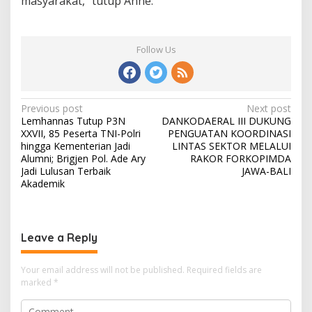
masyarakat,” tutup Anne.
Follow Us
Post
Previous post
Next post
Lemhannas Tutup P3N
DANKODAERAL III DUKUNG
navigation
XXVII, 85 Peserta TNI-Polri
PENGUATAN KOORDINASI
hingga Kementerian Jadi
LINTAS SEKTOR MELALUI
Alumni; Brigjen Pol. Ade Ary
RAKOR FORKOPIMDA
Jadi Lulusan Terbaik
JAWA-BALI
Akademik
Leave a Reply
Your email address will not be published.
Required fields are
marked
*