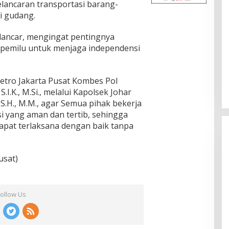
elancaran transportasi barang-
i gudang.
 lancar, mengingat pentingnya
 pemilu untuk menjaga independensi
tro Jakarta Pusat Kombes Pol
I.K., M.Si., melalui Kapolsek Johar
 S.H., M.M., agar Semua pihak bekerja
i yang aman dan tertib, sehingga
 dapat terlaksana dengan baik tanpa
usat)
Follow Us