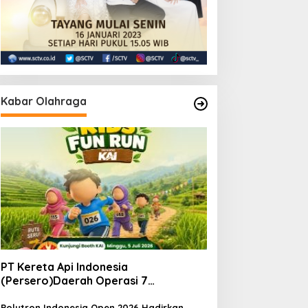
Kabar Olahraga
PT Kereta Api Indonesia
(Persero)Daerah Operasi 7
MadiunNomor: S.
Pers/KAI/DO.7/VII/02/2026Kamis, 4
Polytron Indonesia Open 2026 Hadirkan