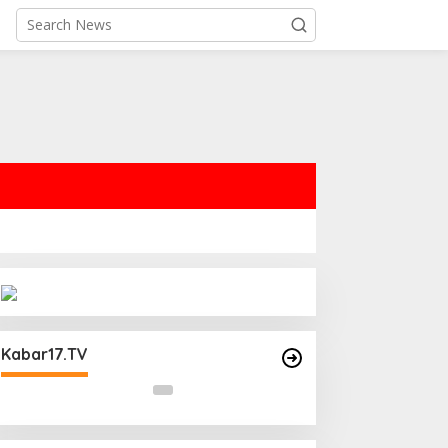
44 Satpam,
Operasi Cipta Kondisi Digelar
harkam Polri:
Polsek Matraman Guna
Kabar17.TV
fesi
Mengantisipasi Kerawanan Malam
Libur