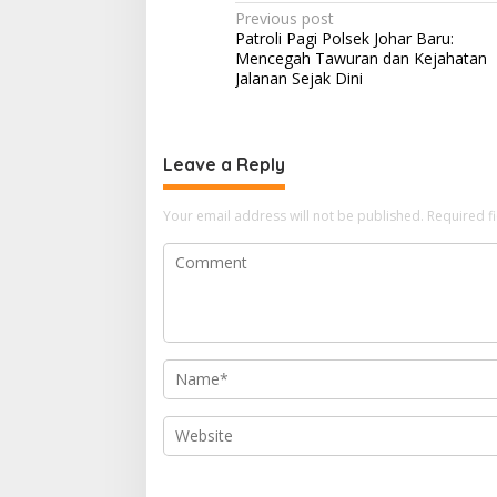
Post
Previous post
Patroli Pagi Polsek Johar Baru:
navigation
Mencegah Tawuran dan Kejahatan
Jalanan Sejak Dini
Leave a Reply
Your email address will not be published.
Required f