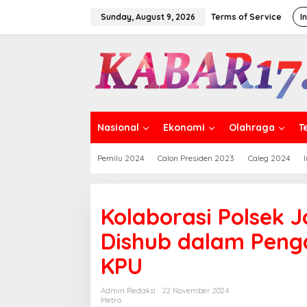
Skip
to
Sunday, August 9, 2026
Terms of Service
I
content
Nasional
Ekonomi
Olahraga
T
Pemilu 2024
Calon Presiden 2023
Caleg 2024
Kolaborasi Polsek J
Dishub dalam Peng
KPU
Admin Redaksi
22 November 2024
Metro