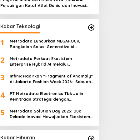
Persaingan Ketat Atlet Dunia dan Inovasi
Juli 2026
Teknologi di Istora
Kabar Teknologi
1
Metrodata Luncurkan MEGAROCK,
Rangkaian Solusi Generative AI
Didukung AWS untuk Akselerasi Inovasi
2
Nasional
Metrodata Perkuat Ekosistem
Enterprise Hybrid AI melalui
Sponsorship Dataiku Summit 2025
3
Infinix Hadirkan “Fragment of Anomaly”
di Jakarta Fashion Week 2026: Sebuah
Kolaborasi Artistik antara 4 Desainer
4
Fashion Terkemuka dan Eksperimen
PT Metrodata Electronics Tbk Jalin
Robotik ‘R.AT.S’ Lab
Kemitraan Strategis dengan
BeatRoute untuk Percepat
5
Transformasi Digital
Metrodata Solution Day 2025: Dua
Dekade Inovasi Mewujudkan Ekosistem
AI yang Etis dan Berkelanjutan
Kabar Hiburan