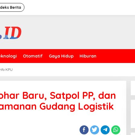
ndeks Berita
eknologi
Otomatif
Gaya Hidup
Hiburan
Info KPU
ohar Baru, Satpol PP, dan
Puncak HUT Ke-
amanan Gudang Logistik
Kakorbinmas Ba
Satpam Kini Pro
Berkompetensi