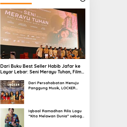
Dari Buku Best Seller Habib Jafar ke
Layar Lebar: Seni Merayu Tuhan, Film
yang Menyajikan Perjalanan Mencari
Makna Hidup dan Jati Diri
Dari Persahabatan Menuju
Panggung Musik, LOCKER
Band Perkenalkan Identitas
Baru
Iqbaal Ramadhan Rilis Lagu
“Kita Melawan Dunia” sebagai
OST Film Operasi Pesta Copet