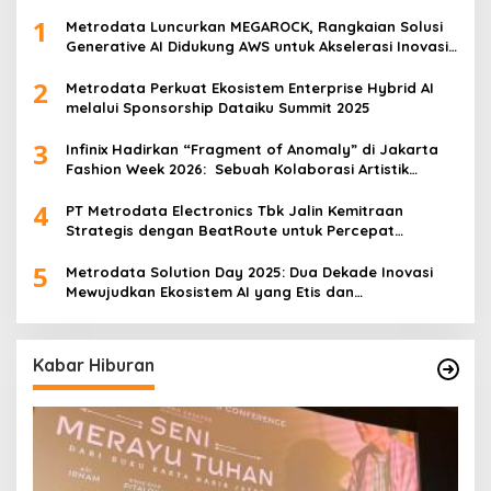
1
Metrodata Luncurkan MEGAROCK, Rangkaian Solusi
Generative AI Didukung AWS untuk Akselerasi Inovasi
Nasional
2
Metrodata Perkuat Ekosistem Enterprise Hybrid AI
melalui Sponsorship Dataiku Summit 2025
3
Infinix Hadirkan “Fragment of Anomaly” di Jakarta
Fashion Week 2026: Sebuah Kolaborasi Artistik
antara 4 Desainer Fashion Terkemuka dan
4
Eksperimen Robotik ‘R.AT.S’ Lab
PT Metrodata Electronics Tbk Jalin Kemitraan
Strategis dengan BeatRoute untuk Percepat
Transformasi Digital
5
Metrodata Solution Day 2025: Dua Dekade Inovasi
Mewujudkan Ekosistem AI yang Etis dan
Berkelanjutan
Kabar Hiburan