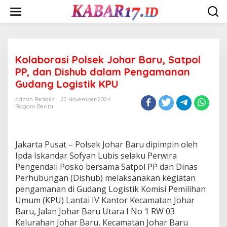
Skip
to
content
Kolaborasi Polsek Johar Baru, Satpol
PP, dan Dishub dalam Pengamanan
Gudang Logistik KPU
Admin Redaksi
22 November 2024
Ragam Berita
Jakarta Pusat – Polsek Johar Baru dipimpin oleh
Ipda Iskandar Sofyan Lubis selaku Perwira
Pengendali Posko bersama Satpol PP dan Dinas
Perhubungan (Dishub) melaksanakan kegiatan
pengamanan di Gudang Logistik Komisi Pemilihan
Umum (KPU) Lantai IV Kantor Kecamatan Johar
Baru, Jalan Johar Baru Utara I No 1 RW 03
Kelurahan Johar Baru, Kecamatan Johar Baru