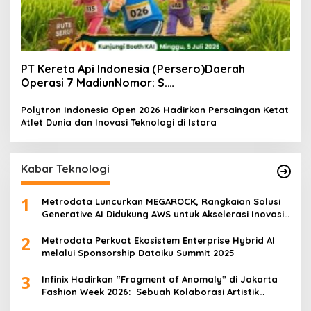
PT Kereta Api Indonesia (Persero)Daerah
Operasi 7 MadiunNomor: S.
Pers/KAI/DO.7/VII/02/2026Kamis, 4 Juli 2026
Polytron Indonesia Open 2026 Hadirkan Persaingan Ketat
Atlet Dunia dan Inovasi Teknologi di Istora
Kabar Teknologi
1
Metrodata Luncurkan MEGAROCK, Rangkaian Solusi
Generative AI Didukung AWS untuk Akselerasi Inovasi
Nasional
2
Metrodata Perkuat Ekosistem Enterprise Hybrid AI
melalui Sponsorship Dataiku Summit 2025
3
Infinix Hadirkan “Fragment of Anomaly” di Jakarta
Fashion Week 2026: Sebuah Kolaborasi Artistik
antara 4 Desainer Fashion Terkemuka dan