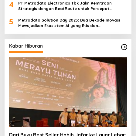
4
Eksperimen Robotik ‘R.AT.S’ Lab
PT Metrodata Electronics Tbk Jalin Kemitraan
Strategis dengan BeatRoute untuk Percepat
Transformasi Digital
5
Metrodata Solution Day 2025: Dua Dekade Inovasi
Mewujudkan Ekosistem AI yang Etis dan
Berkelanjutan
Kabar Hiburan
Dari Buku Best Seller Habib Jafar ke Layar Lebar: