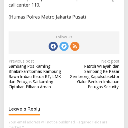
call center 110.
(Humas Polres Metro Jakarta Pusat)
Follow Us
Post
Previous post
Next post
Sambang Pos Kamling
Patroli Wilayah dan
navigation
Bhabinkamtibmas Kampung
Sambang Ke Pasar
Rawa Imbau Ketua RT, LMK
Gembrong Kapolsubsektor
dan Petugas Satkamling
Galur Berikan Imbauan
Ciptakan Pilkada Aman
Petugas Security.
Leave a Reply
Your email address will not be published.
Required fields are
marked
*