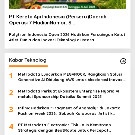
PT Kereta Api Indonesia (Persero)Daerah
Operasi 7 MadiunNomor: S.
Pers/KAI/DO.7/VII/02/2026Kamis, 4 Juli 2026
Polytron Indonesia Open 2026 Hadirkan Persaingan Ketat
Atlet Dunia dan Inovasi Teknologi di Istora
Kabar Teknologi
1
Metrodata Luncurkan MEGAROCK, Rangkaian Solusi
Generative AI Didukung AWS untuk Akselerasi Inovasi
Nasional
2
Metrodata Perkuat Ekosistem Enterprise Hybrid AI
melalui Sponsorship Dataiku Summit 2025
3
Infinix Hadirkan “Fragment of Anomaly” di Jakarta
Fashion Week 2026: Sebuah Kolaborasi Artistik
antara 4 Desainer Fashion Terkemuka dan
4
Eksperimen Robotik ‘R.AT.S’ Lab
PT Metrodata Electronics Tbk Jalin Kemitraan
Strategis dengan BeatRoute untuk Percepat