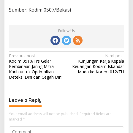
Sumber: Kodim 0507/Bekasi
Follow Us
Post
Previous post
Next post
Kodim 0510/Trs Gelar
Kunjungan Kerja Kepala
navigation
Pembinaan Jaring Mitra
Keuangan Kodam Iskandar
Karib untuk Optimalkan
Muda ke Korem 012/TU
Deteksi Dini dan Cegah Dini
Leave a Reply
Your email address will not be published.
Required fields are
marked
*