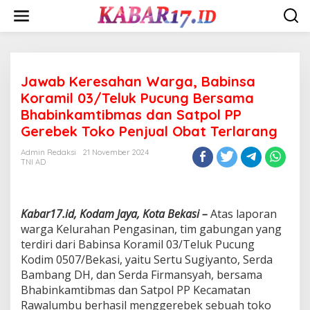
Skip
to
content
Jawab Keresahan Warga, Babinsa
Koramil 03/Teluk Pucung Bersama
Bhabinkamtibmas dan Satpol PP
Gerebek Toko Penjual Obat Terlarang
Admin Redaksi
21 November 2024
TNI AD
Kabar17.id, Kodam Jaya, Kota Bekasi –
Atas laporan
warga Kelurahan Pengasinan, tim gabungan yang
terdiri dari Babinsa Koramil 03/Teluk Pucung
Kodim 0507/Bekasi, yaitu Sertu Sugiyanto, Serda
Bambang DH, dan Serda Firmansyah, bersama
Bhabinkamtibmas dan Satpol PP Kecamatan
Rawalumbu berhasil menggerebek sebuah toko