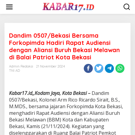
Skip
to
content
Dandim 0507/Bekasi Bersama
Forkopimda Hadiri Rapat Audiensi
dengan Aliansi Buruh Bekasi Melawan
di Balai Patriot Kota Bekasi
Admin Redaksi
21 November 2024
TNI AD
Kabar17.id,,Kodam Jaya, Kota Bekasi –
Dandim
0507/Bekasi, Kolonel Arm Rico Ricardo Sirait, B.S.,
M.MDS., bersama jajaran Forkopimda Kota Bekasi,
menghadiri Rapat Audiensi dengan Aliansi Buruh
Bekasi Melawan (BBM) Kota dan Kabupaten
Bekasi, Kamis (21/11/2024). Kegiatan yang
diselenggarakan di Ruang Balai Patriot Pemkot