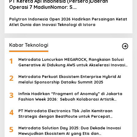
PT Kereta Api Indonesia (Persero)Daerah
Operasi 7 MadiunNomor: S.
Pers/KAI/DO.7/VII/02/2026Kamis, 4 Juli 2026
Polytron Indonesia Open 2026 Hadirkan Persaingan Ketat
Atlet Dunia dan Inovasi Teknologi di Istora
Kabar Teknologi
1
Metrodata Luncurkan MEGAROCK, Rangkaian Solusi
Generative AI Didukung AWS untuk Akselerasi Inovasi
Nasional
2
Metrodata Perkuat Ekosistem Enterprise Hybrid AI
melalui Sponsorship Dataiku Summit 2025
3
Infinix Hadirkan “Fragment of Anomaly” di Jakarta
Fashion Week 2026: Sebuah Kolaborasi Artistik
antara 4 Desainer Fashion Terkemuka dan
4
Eksperimen Robotik ‘R.AT.S’ Lab
PT Metrodata Electronics Tbk Jalin Kemitraan
Strategis dengan BeatRoute untuk Percepat
Transformasi Digital
5
Metrodata Solution Day 2025: Dua Dekade Inovasi
Mewujudkan Ekosistem AI yang Etis dan