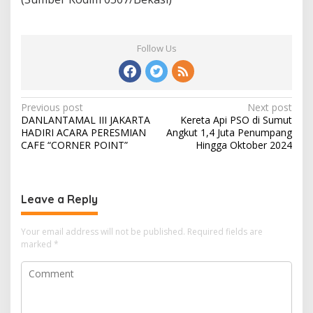
Follow Us
Post
Previous post
Next post
DANLANTAMAL III JAKARTA
Kereta Api PSO di Sumut
navigation
HADIRI ACARA PERESMIAN
Angkut 1,4 Juta Penumpang
CAFE “CORNER POINT”
Hingga Oktober 2024
Leave a Reply
Your email address will not be published.
Required fields are
marked
*