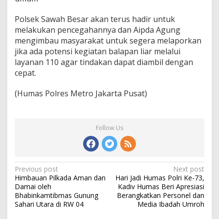
Polsek Sawah Besar akan terus hadir untuk
melakukan pencegahannya dan Aipda Agung
mengimbau masyarakat untuk segera melaporkan
jika ada potensi kegiatan balapan liar melalui
layanan 110 agar tindakan dapat diambil dengan
cepat.
(Humas Polres Metro Jakarta Pusat)
Follow Us
Post
Previous post
Next post
Himbauan Pilkada Aman dan
Hari Jadi Humas Polri Ke-73,
navigation
Damai oleh
Kadiv Humas Beri Apresiasi
Bhabinkamtibmas Gunung
Berangkatkan Personel dan
Sahari Utara di RW 04
Media Ibadah Umroh