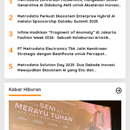
1
Generative AI Didukung AWS untuk Akselerasi Inovasi
Nasional
2
Metrodata Perkuat Ekosistem Enterprise Hybrid AI
melalui Sponsorship Dataiku Summit 2025
3
Infinix Hadirkan “Fragment of Anomaly” di Jakarta
Fashion Week 2026: Sebuah Kolaborasi Artistik
antara 4 Desainer Fashion Terkemuka dan
4
Eksperimen Robotik ‘R.AT.S’ Lab
PT Metrodata Electronics Tbk Jalin Kemitraan
Strategis dengan BeatRoute untuk Percepat
Transformasi Digital
5
Metrodata Solution Day 2025: Dua Dekade Inovasi
Mewujudkan Ekosistem AI yang Etis dan
Berkelanjutan
Kabar Hiburan