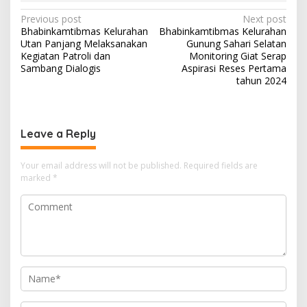
Post
Previous post
Next post
Bhabinkamtibmas Kelurahan
Bhabinkamtibmas Kelurahan
navigation
Utan Panjang Melaksanakan
Gunung Sahari Selatan
Kegiatan Patroli dan
Monitoring Giat Serap
Sambang Dialogis
Aspirasi Reses Pertama
tahun 2024
Leave a Reply
Your email address will not be published.
Required fields are
marked
*