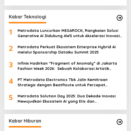
Kabar Teknologi
1
Metrodata Luncurkan MEGAROCK, Rangkaian Solusi
Generative AI Didukung AWS untuk Akselerasi Inovasi
Nasional
2
Metrodata Perkuat Ekosistem Enterprise Hybrid AI
melalui Sponsorship Dataiku Summit 2025
3
Infinix Hadirkan “Fragment of Anomaly” di Jakarta
Fashion Week 2026: Sebuah Kolaborasi Artistik
antara 4 Desainer Fashion Terkemuka dan
4
Eksperimen Robotik ‘R.AT.S’ Lab
PT Metrodata Electronics Tbk Jalin Kemitraan
Strategis dengan BeatRoute untuk Percepat
Transformasi Digital
5
Metrodata Solution Day 2025: Dua Dekade Inovasi
Mewujudkan Ekosistem AI yang Etis dan
Berkelanjutan
Kabar Hiburan