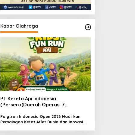
Kabar Olahraga
PT Kereta Api Indonesia
(Persero)Daerah Operasi 7
MadiunNomor: S.
Pers/KAI/DO.7/VII/02/2026Kamis, 4
Polytron Indonesia Open 2026 Hadirkan
Persaingan Ketat Atlet Dunia dan Inovasi
Juli 2026
Teknologi di Istora