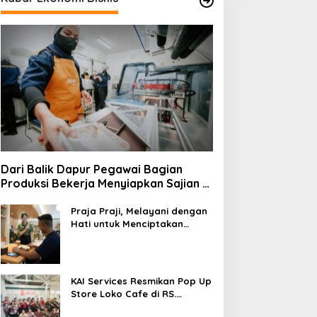
Dari Balik Dapur Pegawai Bagian
Produksi Bekerja Menyiapkan Sajian di
Kereta
Praja Praji, Melayani dengan
Hati untuk Menciptakan
Pengalaman Berkesan di
Loko Café
KAI Services Resmikan Pop Up
Store Loko Cafe di RS.
Pertamina Jaya Jakarta