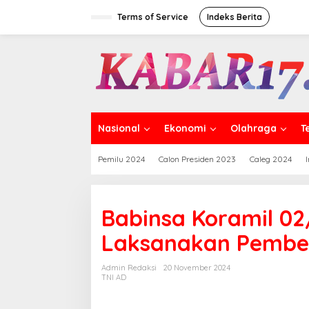
Skip
to
Terms of Service
Indeks Berita
content
Nasional
Ekonomi
Olahraga
T
Pemilu 2024
Calon Presiden 2023
Caleg 2024
Babinsa Koramil 0
Laksanakan Pembe
Admin Redaksi
20 November 2024
TNI AD