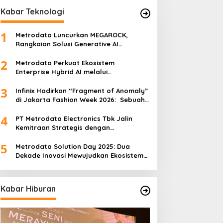
Kabar Teknologi
1
Metrodata Luncurkan MEGAROCK,
Rangkaian Solusi Generative AI
Didukung AWS untuk Akselerasi Inovasi
2
Nasional
Metrodata Perkuat Ekosistem
Enterprise Hybrid AI melalui
Sponsorship Dataiku Summit 2025
3
Infinix Hadirkan “Fragment of Anomaly”
di Jakarta Fashion Week 2026: Sebuah
Kolaborasi Artistik antara 4 Desainer
4
Fashion Terkemuka dan Eksperimen
PT Metrodata Electronics Tbk Jalin
Robotik ‘R.AT.S’ Lab
Kemitraan Strategis dengan
BeatRoute untuk Percepat
5
Transformasi Digital
Metrodata Solution Day 2025: Dua
Dekade Inovasi Mewujudkan Ekosistem
AI yang Etis dan Berkelanjutan
Kabar Hiburan