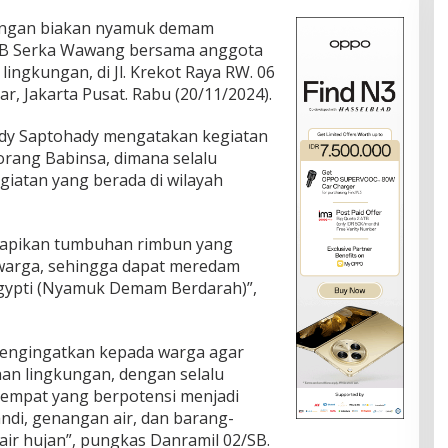
ngan biakan nyamuk demam
/SB Serka Wawang bersama anggota
ngkungan, di Jl. Krekot Raya RW. 06
ar, Jakarta Pusat. Rabu (20/11/2024).
dy Saptohady mengatakan kegiatan
eorang Babinsa, dimana selalu
giatan yang berada di wilayah
merapikan tumbuhan rimbun yang
 warga, sehingga dapat meredam
gypti (Nyamuk Demam Berdarah)”,
mengingatkan kepada warga agar
an lingkungan, dengan selalu
empat yang berpotensi menjadi
ndi, genangan air, dan barang-
ir hujan”, pungkas Danramil 02/SB.