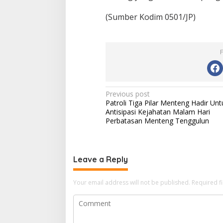
(Sumber Kodim 0501/JP)
Post
Previous post
Patroli Tiga Pilar Menteng Hadir Unt
navigation
Antisipasi Kejahatan Malam Hari
Perbatasan Menteng Tenggulun
Leave a Reply
Your email address will not be published.
Required f