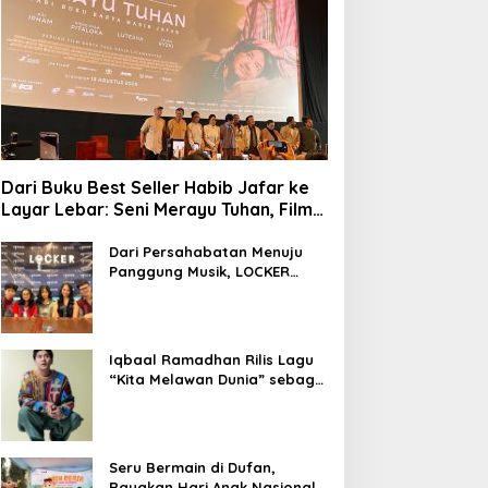
Dari Buku Best Seller Habib Jafar ke
Layar Lebar: Seni Merayu Tuhan, Film
yang Menyajikan Perjalanan Mencari
Makna Hidup dan Jati Diri
Dari Persahabatan Menuju
Panggung Musik, LOCKER
Band Perkenalkan Identitas
Baru
Iqbaal Ramadhan Rilis Lagu
“Kita Melawan Dunia” sebagai
OST Film Operasi Pesta Copet
Seru Bermain di Dufan,
Rayakan Hari Anak Nasional