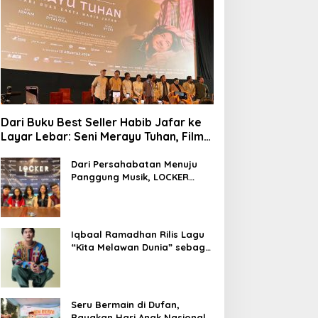
Dari Buku Best Seller Habib Jafar ke
Layar Lebar: Seni Merayu Tuhan, Film
yang Menyajikan Perjalanan Mencari
Makna Hidup dan Jati Diri
Dari Persahabatan Menuju
Panggung Musik, LOCKER
Band Perkenalkan Identitas
Baru
Iqbaal Ramadhan Rilis Lagu
“Kita Melawan Dunia” sebagai
OST Film Operasi Pesta Copet
Seru Bermain di Dufan,
Rayakan Hari Anak Nasional