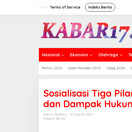
Skip
to
Terms of Service
Indeks Berita
content
Nasional
Ekonomi
Olahraga
T
Pemilu 2024
Calon Presiden 2023
Caleg 2024
Sosialisasi Tiga Pi
dan Dampak Hukumn
Admin Redaksi
12 August 2025
Ragam Berita