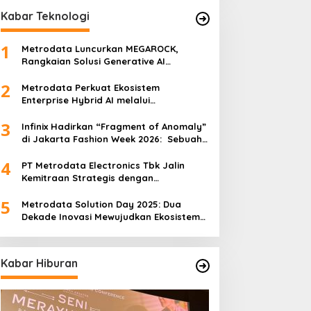
Kabar Teknologi
1
Metrodata Luncurkan MEGAROCK,
Rangkaian Solusi Generative AI
Didukung AWS untuk Akselerasi Inovasi
2
Nasional
Metrodata Perkuat Ekosistem
Enterprise Hybrid AI melalui
Sponsorship Dataiku Summit 2025
3
Infinix Hadirkan “Fragment of Anomaly”
di Jakarta Fashion Week 2026: Sebuah
Kolaborasi Artistik antara 4 Desainer
4
Fashion Terkemuka dan Eksperimen
PT Metrodata Electronics Tbk Jalin
Robotik ‘R.AT.S’ Lab
Kemitraan Strategis dengan
BeatRoute untuk Percepat
5
Transformasi Digital
Metrodata Solution Day 2025: Dua
Dekade Inovasi Mewujudkan Ekosistem
AI yang Etis dan Berkelanjutan
Kabar Hiburan