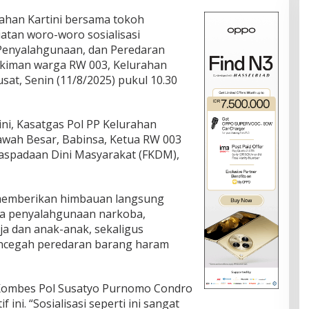
urahan Kartini bersama tokoh
tan woro-woro sosialisasi
Penyalahgunaan, dan Peredaran
kiman warga RW 003, Kelurahan
usat, Senin (11/8/2025) pukul 10.30
tini, Kasatgas Pol PP Kelurahan
Sawah Besar, Babinsa, Ketua RW 003
aspadaan Dini Masyarakat (FKDM),
 memberikan himbauan langsung
a penyalahgunaan narkoba,
a dan anak-anak, sekaligus
encegah peredaran barang haram
 Kombes Pol Susatyo Purnomo Condro
ini. “Sosialisasi seperti ini sangat