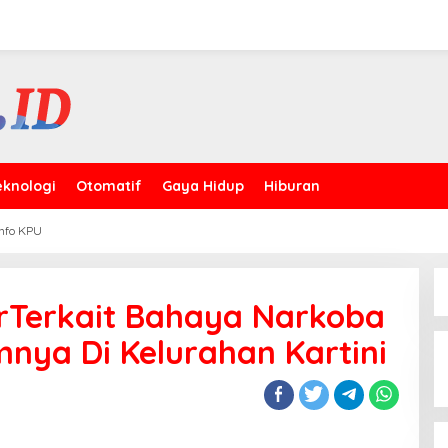
eknologi
Otomatif
Gaya Hidup
Hiburan
Info KPU
larTerkait Bahaya Narkoba
ya Di Kelurahan Kartini