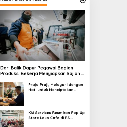
Dari Balik Dapur Pegawai Bagian
Produksi Bekerja Menyiapkan Sajian di
Kereta
Praja Praji, Melayani dengan
Hati untuk Menciptakan
Pengalaman Berkesan di
Loko Café
KAI Services Resmikan Pop Up
Store Loko Cafe di RS.
Pertamina Jaya Jakarta