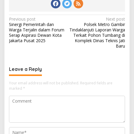
Post
Previous post
Next post
Sinergi Pemerintah dan
Polsek Metro Gambir
navigation
Warga Terjalin dalam Forum
Tindaklanjuti Laporan Warga
Serap Aspirasi Dewan Kota
Terkait Pohon Tumbang di
Jakarta Pusat 2025
Komplek Dinas Teknis Jati
Baru
Leave a Reply
Your email address will not be published.
Required fields are
marked
*