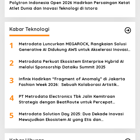
Polytron Indonesia Open 2026 Hadirkan Persaingan Ketat
Atlet Dunia dan Inovasi Teknologi di Istora
Kabar Teknologi
1
Metrodata Luncurkan MEGAROCK, Rangkaian Solusi
Generative AI Didukung AWS untuk Akselerasi Inovasi
Nasional
2
Metrodata Perkuat Ekosistem Enterprise Hybrid AI
melalui Sponsorship Dataiku Summit 2025
3
Infinix Hadirkan “Fragment of Anomaly” di Jakarta
Fashion Week 2026: Sebuah Kolaborasi Artistik
antara 4 Desainer Fashion Terkemuka dan
4
Eksperimen Robotik ‘R.AT.S’ Lab
PT Metrodata Electronics Tbk Jalin Kemitraan
Strategis dengan BeatRoute untuk Percepat
Transformasi Digital
5
Metrodata Solution Day 2025: Dua Dekade Inovasi
Mewujudkan Ekosistem AI yang Etis dan
Berkelanjutan