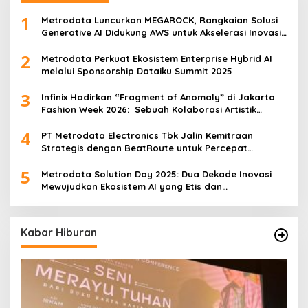
1
Metrodata Luncurkan MEGAROCK, Rangkaian Solusi
Generative AI Didukung AWS untuk Akselerasi Inovasi
Nasional
2
Metrodata Perkuat Ekosistem Enterprise Hybrid AI
melalui Sponsorship Dataiku Summit 2025
3
Infinix Hadirkan “Fragment of Anomaly” di Jakarta
Fashion Week 2026: Sebuah Kolaborasi Artistik
antara 4 Desainer Fashion Terkemuka dan
4
Eksperimen Robotik ‘R.AT.S’ Lab
PT Metrodata Electronics Tbk Jalin Kemitraan
Strategis dengan BeatRoute untuk Percepat
Transformasi Digital
5
Metrodata Solution Day 2025: Dua Dekade Inovasi
Mewujudkan Ekosistem AI yang Etis dan
Berkelanjutan
Kabar Hiburan