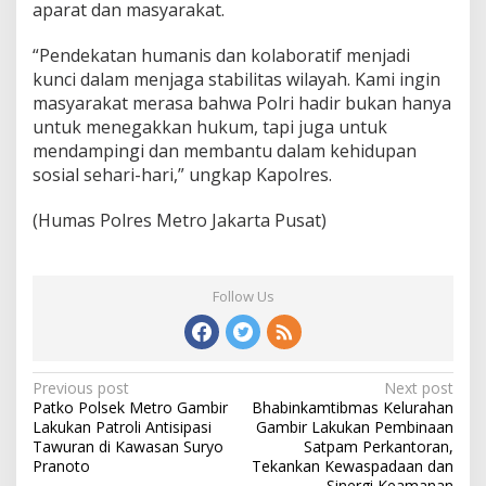
aparat dan masyarakat.
“Pendekatan humanis dan kolaboratif menjadi
kunci dalam menjaga stabilitas wilayah. Kami ingin
masyarakat merasa bahwa Polri hadir bukan hanya
untuk menegakkan hukum, tapi juga untuk
mendampingi dan membantu dalam kehidupan
sosial sehari-hari,” ungkap Kapolres.
(Humas Polres Metro Jakarta Pusat)
Follow Us
Post
Previous post
Next post
Patko Polsek Metro Gambir
Bhabinkamtibmas Kelurahan
navigation
Lakukan Patroli Antisipasi
Gambir Lakukan Pembinaan
Tawuran di Kawasan Suryo
Satpam Perkantoran,
Pranoto
Tekankan Kewaspadaan dan
Sinergi Keamanan